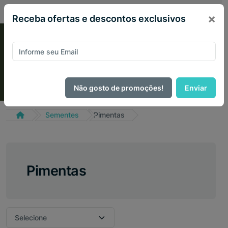
PIX 2% de desconto em todo site no mês de Agosto
×
Receba ofertas e descontos exclusivos
Não gosto de promoções!
Enviar
Sementes
Pimentas
Pimentas