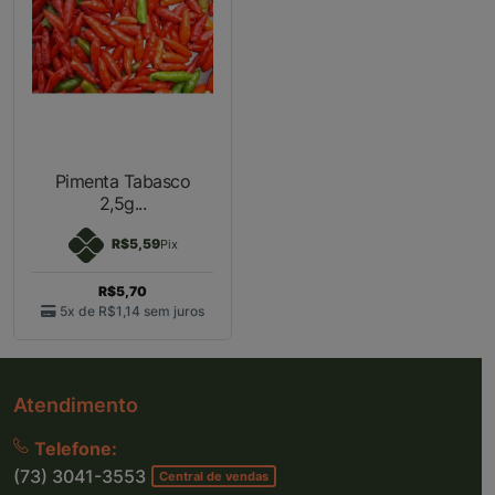
Pimenta Tabasco
2,5g...
R$5,59
Pix
R$5,70
5x de
R$1,14
sem juros
Atendimento
Telefone:
(73) 3041-3553
Central de vendas