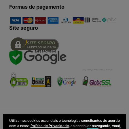
Formas de pagamento
Site seguro
SITE SEGURO
AUDITADO 09/08/26
Todas as regras e promoções são
Utilizamos cookies essenciais e tecnologias semelhantes de acordo
Tecnologia:
válidas apenas para produtos vendidos
com a nossa
Política de Privacidade
, ao continuar navegando, você
e entregues pelo site. O preço válido
×