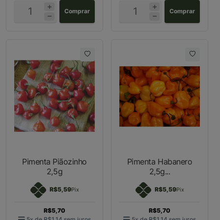
Comprar
Comprar
Pimenta Piãozinho
Pimenta Habanero
2,5g
2,5g...
R$5,59
R$5,59
Pix
Pix
R$5,70
R$5,70
5x de
R$1,14
sem juros
5x de
R$1,14
sem juros