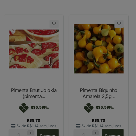
Pimenta Bhut Jolokia
Pimenta Biquinho
(pimenta...
Amarela 2,5g...
R$5,59
R$5,59
Pix
Pix
R$5,70
R$5,70
5x de
R$1,14
sem juros
5x de
R$1,14
sem juros
Comprar
Comprar