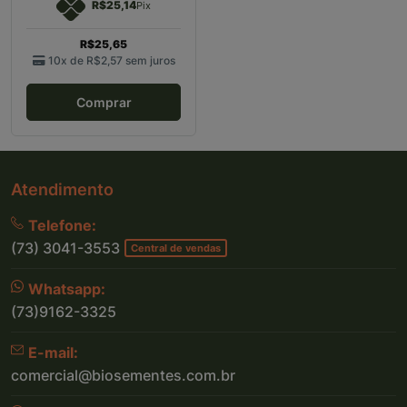
R$25,14
Pix
R$25,65
10x de
R$2,57
sem juros
Comprar
Atendimento
Telefone:
(73) 3041-3553
Central de vendas
Whatsapp:
(73)9162-3325
E-mail:
comercial@biosementes.com.br