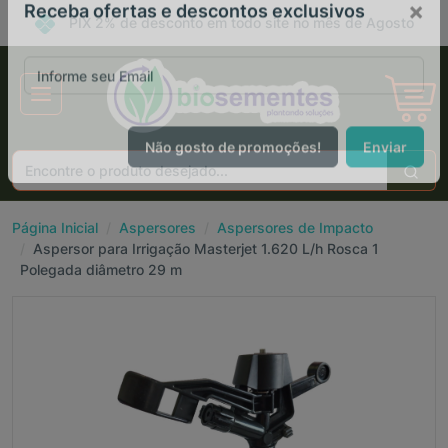
PIX 2% de desconto em todo site no mês de Agosto
×
Receba ofertas e descontos exclusivos
Não gosto de promoções!
Enviar
Página Inicial
Aspersores
Aspersores de Impacto
Aspersor para Irrigação Masterjet 1.620 L/h Rosca 1
Polegada diâmetro 29 m