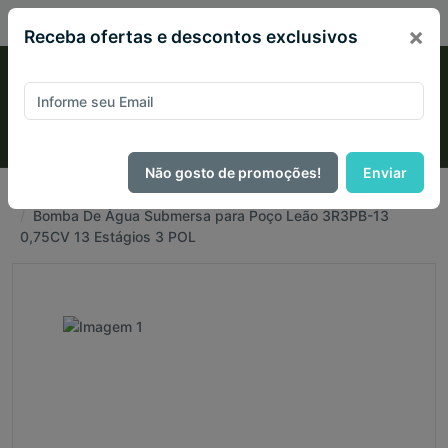
PIX 2% de desconto em todo site no mês de Agosto
×
Receba ofertas e descontos exclusivos
Não gosto de promoções!
Enviar
Página Inicial
Bombas d'água
Bomba De Água Submersa para Poço Leão 3R3PB-13
0,75CV 13 Estágios 3 POL