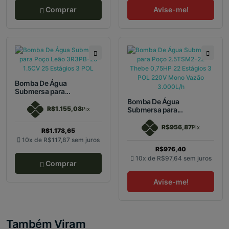
Comprar
Avise-me!
Bomba De Água
Submersa para...
Bomba De Água
R$1.155,08
Pix
Submersa para...
R$956,87
Pix
R$1.178,65
10x de
R$117,87
sem juros
R$976,40
10x de
R$97,64
sem juros
Comprar
Avise-me!
Também Viram