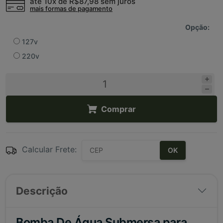
até 10x de
R$87,98
sem juros
mais formas de pagamento
Opção:
127v
220v
Comprar
Calcular Frete:
OK
Descrição
Bomba De Água Submersa para