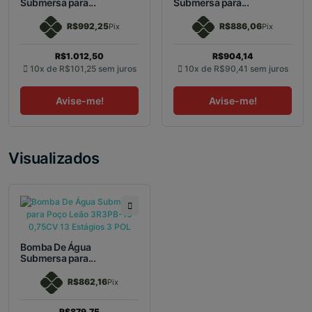
Submersa para...
Submersa para...
R$992,25
R$886,06
Pix
Pix
R$1.012,50
R$904,14
10x de
R$101,25
sem juros
10x de
R$90,41
sem juros
Avise-me!
Avise-me!
Visualizados
Bomba De Água
Submersa para...
R$862,16
Pix
R$879,75