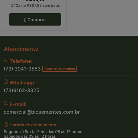
10x de
R$87,98
sem juros
Comprar
Atendimento
Telefone:
(73) 3041-3553
Central de vendas
Whatsapp:
(73)9162-3325
E-mail:
comercial@biosementes.com.br
Horário de atendimento
Segunda à Sexta-Feira das 08 às 17 horas
Sábados das 09 às 12 horas