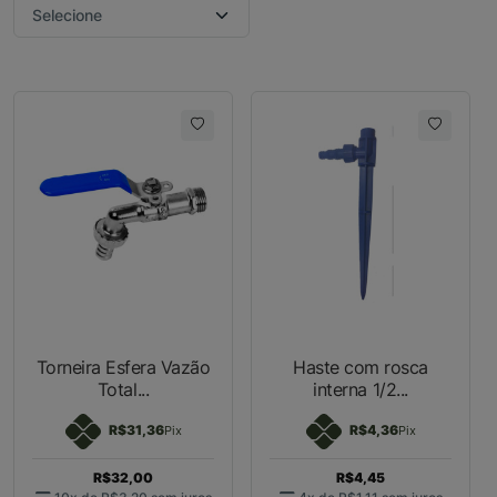
Torneira Esfera Vazão
Haste com rosca
Total...
interna 1/2...
R$31,36
R$4,36
Pix
Pix
R$32,00
R$4,45