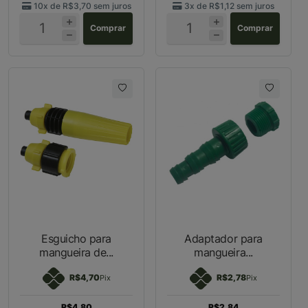
10x de
R$3,70
sem juros
3x de
R$1,12
sem juros
Comprar
Comprar
Esguicho para
Adaptador para
mangueira de...
mangueira...
R$4,70
R$2,78
Pix
Pix
R$4,80
R$2,84