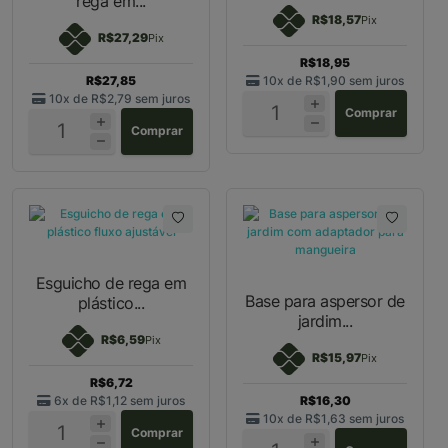
rega em...
R$18,57
Pix
R$27,29
Pix
R$18,95
R$27,85
10x de
R$1,90
sem juros
10x de
R$2,79
sem juros
Comprar
Comprar
Esguicho de rega em
Base para aspersor de
plástico...
jardim...
R$6,59
Pix
R$15,97
Pix
R$6,72
6x de
R$1,12
sem juros
R$16,30
10x de
R$1,63
sem juros
Comprar