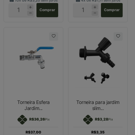
10x de
R$3,20
sem juros
4x de
R$1,11
sem juros
Comprar
Comprar
Torneira Esfera
Torneira para jardim
Jardim...
slim...
R$36,26
R$3,28
Pix
Pix
R$37,00
R$3,35