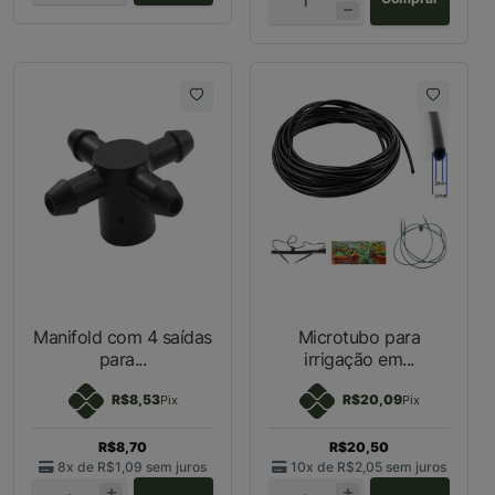
Manifold com 4 saídas
Microtubo para
para...
irrigação em...
R$8,53
R$20,09
Pix
Pix
R$8,70
R$20,50
8x de
R$1,09
sem juros
10x de
R$2,05
sem juros