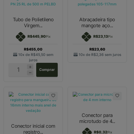
Tubo de Polietileno
Abraçadeira tipo
Virgem...
mangote aço...
R$445,90
R$23,13
Pix
Pix
R$455,00
R$23,60
10x de
R$45,50
sem
10x de
R$2,36
sem juros
juros
Comprar
Conector para
microtudo de 4...
Conector inicial com
registro...
R$0,32
Pix