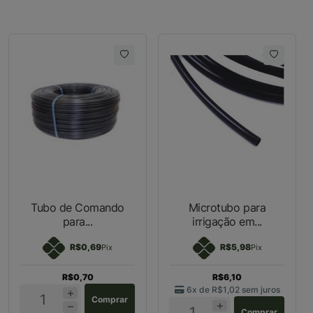
Tubo de Comando
Microtubo para
para...
irrigação em...
R$0,69
R$5,98
Pix
Pix
R$0,70
R$6,10
6x de
R$1,02
sem juros
Comprar
Comprar