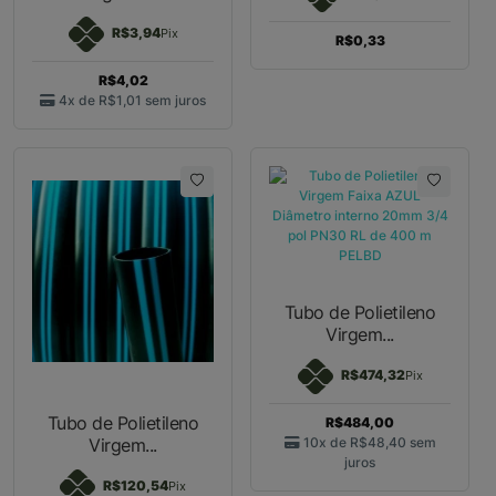
R$3,94
Pix
R$0,33
R$4,02
4x de
R$1,01
sem juros
Tubo de Polietileno
Virgem...
R$474,32
Pix
Tubo de Polietileno
R$484,00
Virgem...
10x de
R$48,40
sem
juros
R$120,54
Pix