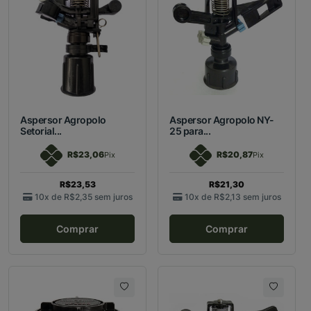
Aspersor Agropolo
Aspersor Agropolo NY-
Setorial...
25 para...
R$23,06
R$20,87
Pix
Pix
R$23,53
R$21,30
10x de
R$2,35
sem juros
10x de
R$2,13
sem juros
Comprar
Comprar