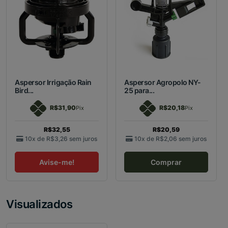
Aspersor Irrigação Rain
Aspersor Agropolo NY-
Bird...
25 para...
R$31,90
R$20,18
Pix
Pix
R$32,55
R$20,59
10x de
R$3,26
sem juros
10x de
R$2,06
sem juros
Avise-me!
Comprar
Visualizados