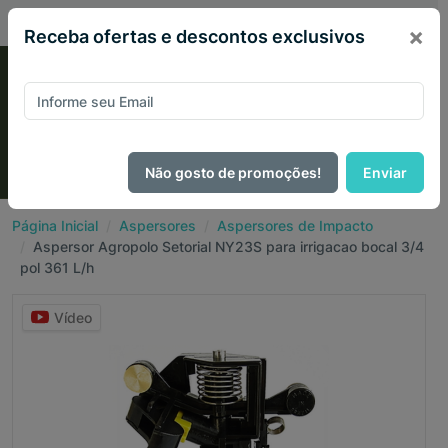
PIX 2% de desconto em todo site no mês de Agosto
×
Receba ofertas e descontos exclusivos
Não gosto de promoções!
Enviar
Página Inicial
Aspersores
Aspersores de Impacto
Aspersor Agropolo Setorial NY23S para irrigacao bocal 3/4
pol 361 L/h
Vídeo