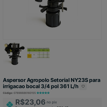
Aspersor Agropolo Setorial NY23S para
irrigacao bocal 3/4 pol 361 L/h
Código:
07898686160155
R$23,06
no pix