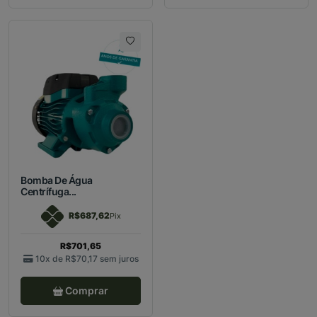
Bomba De Água
Centrífuga...
R$687,62
Pix
R$701,65
10x de
R$70,17
sem juros
Comprar