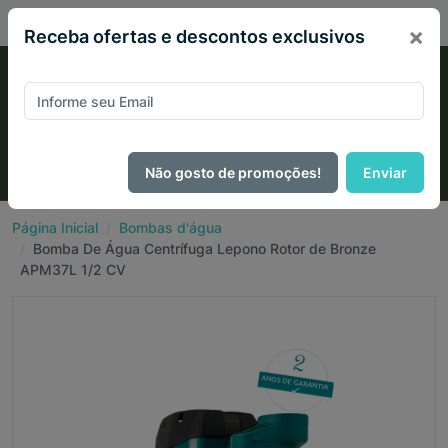
PIX 2% de desconto em todo site no mês de Agosto
×
Receba ofertas e descontos exclusivos
Não gosto de promoções!
Enviar
Página Inicial
Bombas d'água
Bomba De Água Centrífuga Lepono Rotor de Bronze
APM37L 1/2 CV