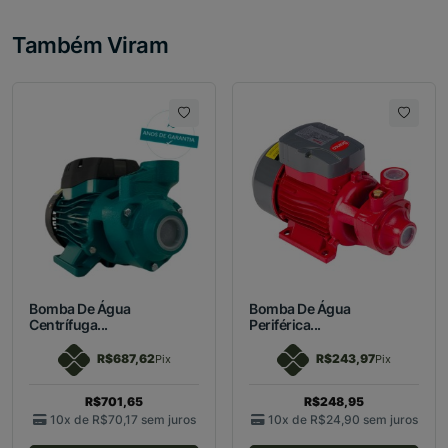
Também Viram
Bomba De Água
Bomba De Água
Centrífuga...
Periférica...
R$687,62
R$243,97
Pix
Pix
R$701,65
R$248,95
10x de
R$70,17
sem juros
10x de
R$24,90
sem juros