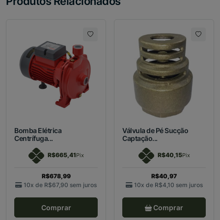
Produtos Relacionados
Bomba Elétrica
Válvula de Pé Sucção
Centrífuga...
Captação...
R$665,41
R$40,15
Pix
Pix
R$678,99
R$40,97
10x de
R$67,90
sem juros
10x de
R$4,10
sem juros
Comprar
Comprar