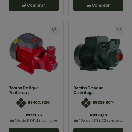
Comprar
Comprar
Bomba De Água
Bomba De Água
Periférica...
Centrífuga...
R$403,52
R$326,50
Pix
Pix
R$411,75
R$333,16
10x de
R$41,18
sem juros
10x de
R$33,32
sem juros