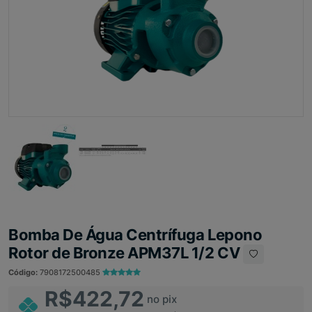
Bomba De Água Centrífuga Lepono
Rotor de Bronze APM37L 1/2 CV
Código:
7908172500485
R$422,72
no pix