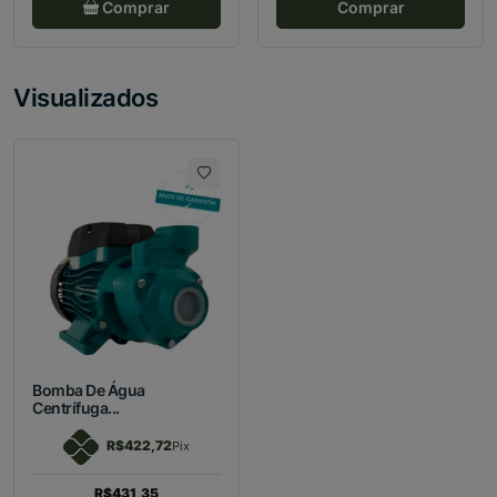
Comprar
Comprar
Visualizados
Bomba De Água
Centrífuga...
R$422,72
Pix
R$431,35