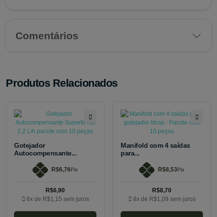
Comentários
Produtos Relacionados
Gotejador
Manifold com 4 saídas
Autocompensante...
para...
R$6,76
R$8,53
Pix
Pix
R$6,90
R$8,70
6x de
R$1,15
sem juros
8x de
R$1,09
sem juros