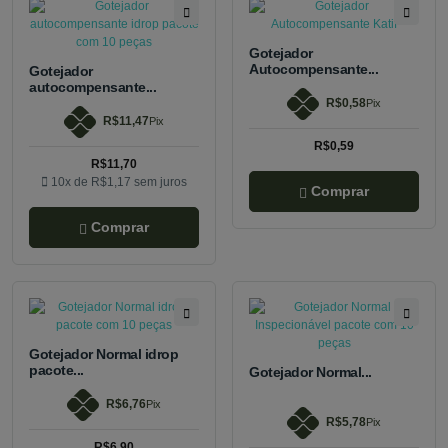
Gotejador
Autocompensante...
Gotejador
autocompensante...
R$0,58
Pix
R$11,47
Pix
R$0,59
R$11,70
10x de
R$1,17
sem juros
Comprar
Comprar
Gotejador Normal idrop
pacote...
Gotejador Normal...
R$6,76
Pix
R$5,78
Pix
R$6,90