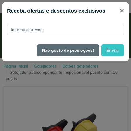
PIX 2% de desconto em todo site no mês de Agosto
×
Receba ofertas e descontos exclusivos
Não gosto de promoções!
Enviar
Página Inicial
Gotejadores
Botões gotejadores
Gotejador autocompensante Inspecionável pacote com 10
peças