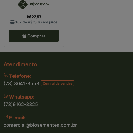
R$27,02
Pix
R$27,57
10x de
R$2,76
sem juros
Comprar
Atendimento
Telefone:
(73) 3041-3553
Central de vendas
Whatsapp:
(73)9162-3325
E-mail:
comercial@biosementes.com.br