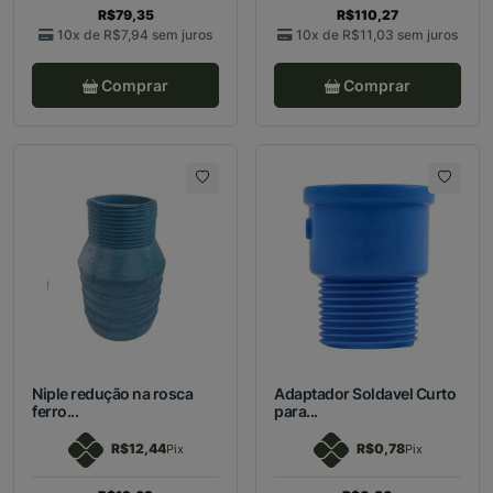
R$79,35
R$110,27
10x de
R$7,94
sem juros
10x de
R$11,03
sem juros
Comprar
Comprar
Niple redução na rosca
Adaptador Soldavel Curto
ferro...
para...
R$12,44
R$0,78
Pix
Pix