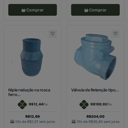
Comprar
Comprar
Niple redução na rosca
Válvula de Retenção tipo...
ferro...
R$12,44
R$199,92
Pix
Pix
R$12,69
R$204,00
10x de
R$1,27
sem juros
10x de
R$20,40
sem juros