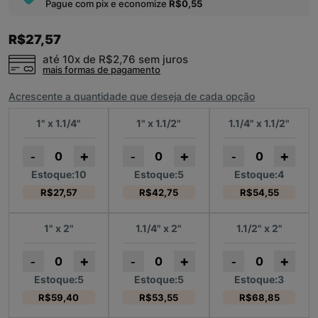
Pague com pix e economize
R$0,55
R$27,57
até 10x de
R$2,76
sem juros
mais formas de pagamento
Acrescente a quantidade que deseja de cada opção
1" x 1.1/4"
1" x 1.1/2"
1.1/4" x 1.1/2"
+
+
+
-
-
-
Estoque:10
Estoque:5
Estoque:4
R$27,57
R$42,75
R$54,55
1" x 2"
1.1/4" x 2"
1.1/2" x 2"
+
+
+
-
-
-
Estoque:5
Estoque:5
Estoque:3
R$59,40
R$53,55
R$68,85