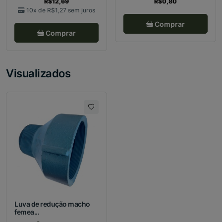
R$12,69
R$0,80
10x de
R$1,27
sem juros
Comprar
Comprar
Visualizados
Luva de redução macho
femea...