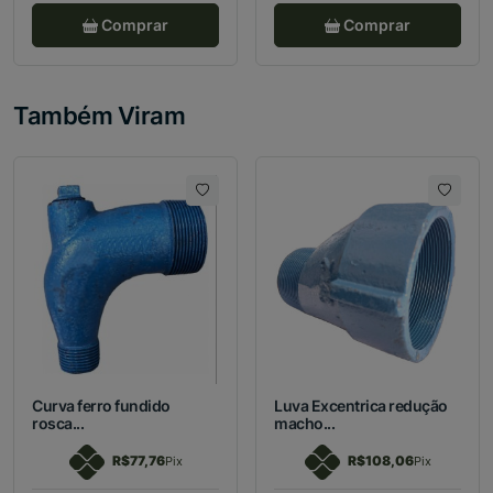
Comprar
Comprar
Também Viram
Curva ferro fundido
Luva Excentrica redução
rosca...
macho...
R$77,76
R$108,06
Pix
Pix