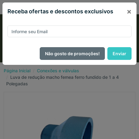
PIX 2% de desconto em todo site no mês de Agosto
×
Receba ofertas e descontos exclusivos
Não gosto de promoções!
Enviar
Página Inicial
Conexões e válvulas
Luva de redução macho femea ferro fundido de 1 a 4
Polegadas