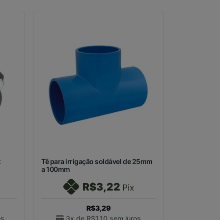
2
Tê para irrigação soldável de 25mm
a 100mm
R$3,22
Pix
R$3,29
os
3x de
R$1,10
sem juros