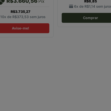
R$3.660,56
Pix
R$6,85
6x de
R$1,14
sem juro
R$3.735,27
10x de
R$373,53
sem juros
Comprar
Avise-me!