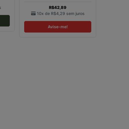
s
R$42,89
10x de
R$4,29
sem juros
Avise-me!