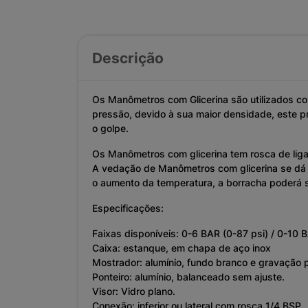
Descrição
Os Manômetros com Glicerina são utilizados c
pressão, devido à sua maior densidade, este p
o golpe.
Os Manômetros com glicerina tem rosca de ligaç
A vedação de Manômetros com glicerina se dá 
o aumento da temperatura, a borracha poderá se
Especificações:
Faixas disponíveis: 0-6 BAR (0-87 psi) / 0-10 
Caixa: estanque, em chapa de aço inox
Mostrador: alumínio, fundo branco e gravação p
Ponteiro: alumínio, balanceado sem ajuste.
Visor: Vidro plano.
Conexão: inferior ou lateral com rosca 1/4 BSP.