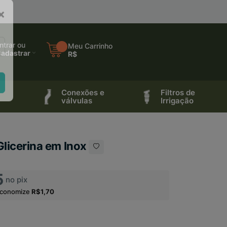
×
ntrar ou
Meu Carrinho
adastrar
R$
Conexões e
Filtros de
válvulas
Irrigação
licerina em Inox
5
no pix
economize
R$1,70