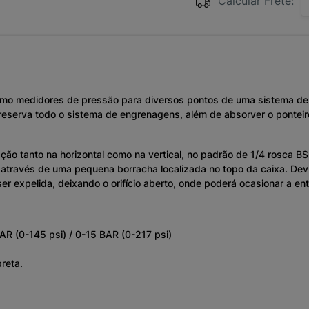
Calcular Frete:
omo medidores de pressão para diversos pontos de uma sistema de
reserva todo o sistema de engrenagens, além de absorver o pontei
ão tanto na horizontal como na vertical, no padrão de 1/4 rosca BS
através de uma pequena borracha localizada no topo da caixa. Devi
r expelida, deixando o orifício aberto, onde poderá ocasionar a ent
BAR (0-145 psi) / 0-15 BAR (0-217 psi)
reta.