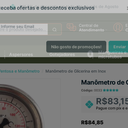
PIX 2% de desconto em todo site no mês de Agosto
eceba ofertas e descontos exclusivos
Central de
E
Atendimento
C
Mangueiras e
Aspersores
Gotejadores
Não gosto de promoções!
Enviar
microtubos
 Ventosa e Manômetro
Manômetro de Glicerina em Inox
Manômetro de G
Código:
0033
R$83,1
Pague com pix e 
R$84,85