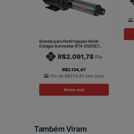
Bomba para Fertirrigação Multi-
Estágio Schneider BT4-0505E7...
R$2.091,78
Pix
R$2.134,47
10x de
R$213,45
sem juros
Avise-me!
Também Viram