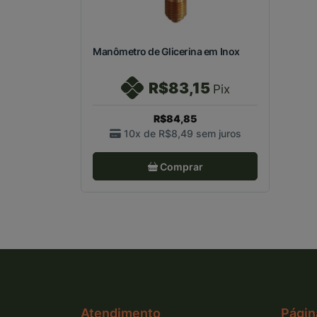
Manômetro de Glicerina em Inox
R$83,15
Pix
R$84,85
10x de
R$8,49
sem juros
Comprar
Atendimento
Págin