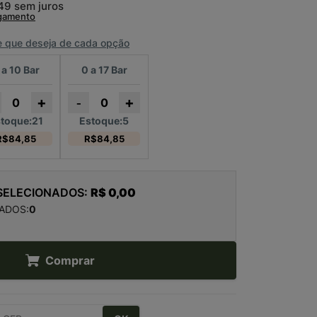
,49
sem juros
agamento
e que deseja de cada opção
 a 10 Bar
0 a 17 Bar
+
+
-
toque:21
Estoque:5
R$84,85
R$84,85
 SELECIONADOS:
R$ 0,00
ADOS:
0
Comprar