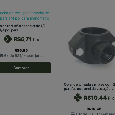
 de redução especial de 1/2
1/4 pol para...
R$6,71
Pix
R$6,85
6x de
R$1,14
sem juros
Comprar
Colar de tomada simples com 
parafusos e anel de vedação...
R$10,44
Pix
R$10,65
10x de
R$1,07
sem jur