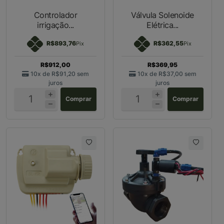
Controlador
Válvula Solenoide
irrigação...
Elétrica...
R$893,76
R$362,55
Pix
Pix
R$912,00
R$369,95
10x de
R$91,20
sem
10x de
R$37,00
sem
juros
juros
Comprar
Comprar