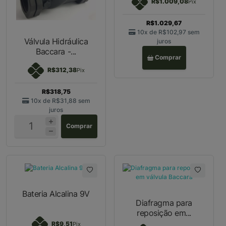
R$1.009,08
Pix
R$1.029,67
10x de
R$102,97
sem
Válvula Hidráulica
juros
Baccara -...
Comprar
R$312,38
Pix
R$318,75
10x de
R$31,88
sem
juros
Comprar
Bateria Alcalina 9V
Diafragma para
reposição em...
R$9,51
Pix