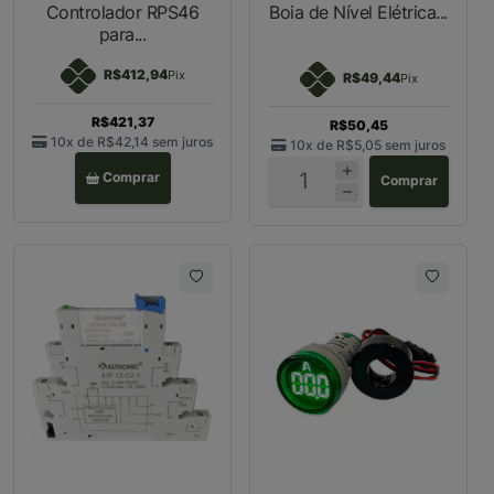
Controlador RPS46
Boia de Nível Elétrica...
para...
R$412,94
Pix
R$49,44
Pix
R$421,37
R$50,45
10x de
R$42,14
sem juros
10x de
R$5,05
sem juros
Comprar
Comprar