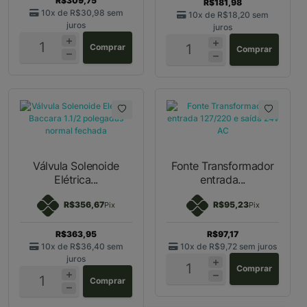
R$309,75
R$181,98
10x de
R$30,98
sem
10x de
R$18,20
sem
juros
juros
Comprar
Comprar
Válvula Solenoide
Fonte Transformador
Elétrica...
entrada...
R$356,67
R$95,23
Pix
Pix
R$363,95
R$97,17
10x de
R$36,40
sem
10x de
R$9,72
sem juros
juros
Comprar
Comprar