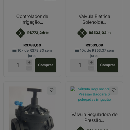
Controlador de
Válvula Elétrica
irrigação...
Solenoide...
R$772,24
R$523,02
Pix
Pix
R$788,00
R$533,69
10x de
R$78,80
sem
10x de
R$53,37
sem
juros
juros
Comprar
Comprar
Válvula Reguladora de
Pressão...