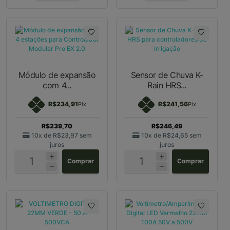
Módulo de expansão
Sensor de Chuva K-
com 4...
Rain HRS...
R$234,91
R$241,56
Pix
Pix
R$239,70
R$246,49
10x de
R$23,97
sem
10x de
R$24,65
sem
juros
juros
Comprar
Comprar