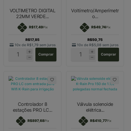
VOLTIMETRO DIGITAL
Voltímetro/Amperímetr
22MM VERDE...
o...
R$17,49
R$49,74
Pix
Pix
R$17,85
R$50,75
10x de
R$1,79
sem juros
10x de
R$5,08
sem juros
Comprar
Comprar
Controlador 8
Válvula solenoide
estações PRO LC...
elétrica...
R$897,68
R$410,77
Pix
Pix