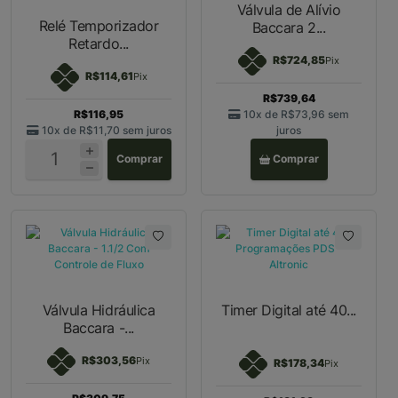
Válvula de Alívio
Relé Temporizador
Baccara 2...
Retardo...
R$724,85
Pix
R$114,61
Pix
R$739,64
R$116,95
10x de
R$73,96
sem
10x de
R$11,70
sem juros
juros
Comprar
Comprar
Válvula Hidráulica
Timer Digital até 40...
Baccara -...
R$303,56
Pix
R$178,34
Pix