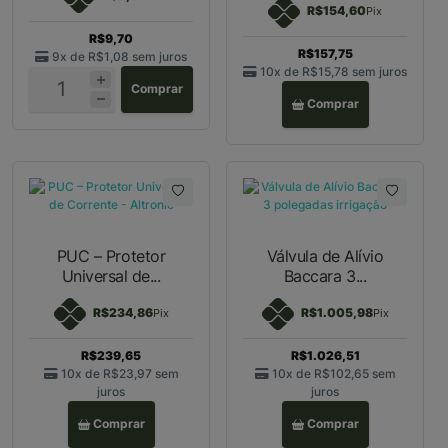
R$154,60
Pix
R$9,70
R$157,75
9x de
R$1,08
sem juros
10x de
R$15,78
sem juros
Comprar
Comprar
PUC – Protetor
Válvula de Alívio
Universal de...
Baccara 3...
R$234,86
R$1.005,98
Pix
Pix
R$239,65
R$1.026,51
10x de
R$23,97
sem
10x de
R$102,65
sem
juros
juros
Comprar
Comprar