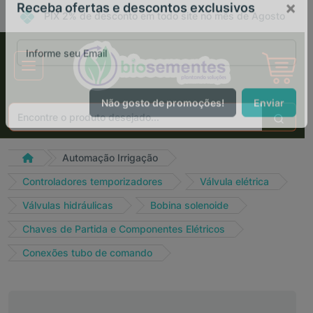
PIX 2% de desconto em todo site no mês de Agosto
×
Receba ofertas e descontos exclusivos
Não gosto de promoções!
Enviar
Automação Irrigação
Controladores temporizadores
Válvula elétrica
Válvulas hidráulicas
Bobina solenoide
Chaves de Partida e Componentes Elétricos
Conexões tubo de comando