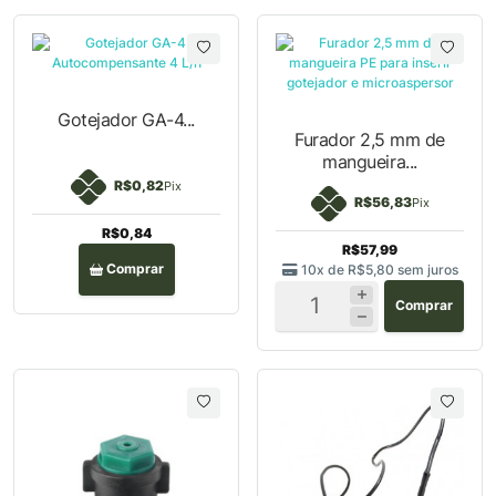
Gotejador GA-4...
Furador 2,5 mm de
mangueira...
R$0,82
Pix
R$56,83
Pix
R$0,84
R$57,99
Comprar
10x de
R$5,80
sem juros
Comprar