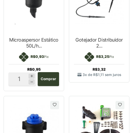
Microaspersor
Gotejador Distribuidor
Estático 50L/h...
2...
R$0,93
R$3,25
Pix
Pix
R$0,95
R$3,32
3x de
R$1,11
sem juros
Comprar