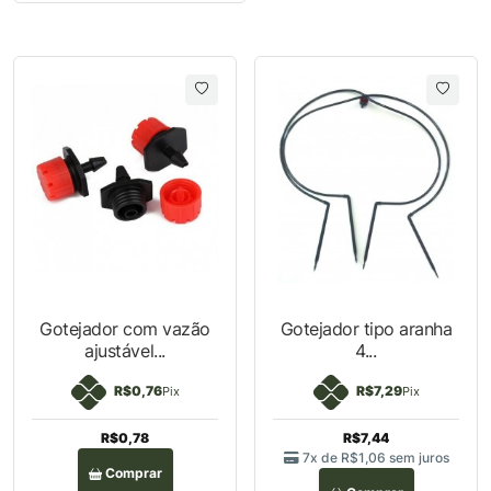
Gotejador com vazão
Gotejador tipo aranha
ajustável...
4...
R$0,76
R$7,29
Pix
Pix
R$0,78
R$7,44
7x de
R$1,06
sem juros
Comprar
Comprar