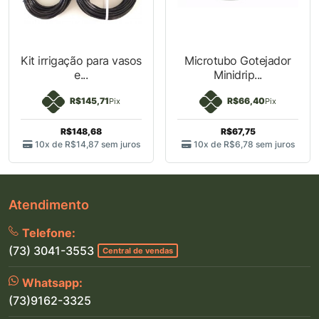
Kit irrigação para
Microtubo Gotejador
vasos e...
Minidrip...
R$145,71
R$66,40
Pix
Pix
R$148,68
R$67,75
10x de
R$14,87
sem
10x de
R$6,78
sem juros
juros
Atendimento
Telefone:
(73) 3041-3553
Central de vendas
Whatsapp: