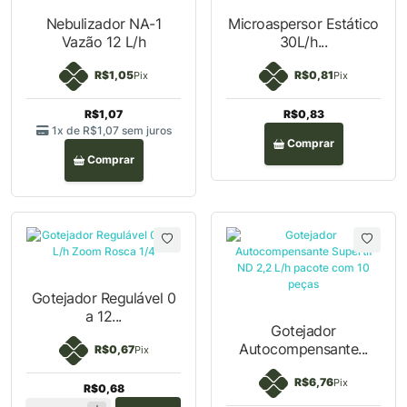
Nebulizador NA-1
Microaspersor
Vazão 12 L/h
Estático 30L/h...
R$1,05
R$0,81
Pix
Pix
R$1,07
R$0,83
1x de
R$1,07
sem juros
Comprar
Comprar
Gotejador Regulável 0
a 12...
Gotejador
Autocompensante...
R$0,67
Pix
R$6,76
Pix
R$0,68