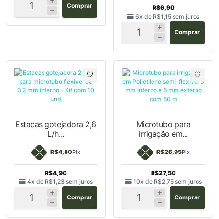
Comprar
R$6,90
6x de
R$1,15
sem juros
Comprar
Estacas gotejadora
Microtubo para
2,6 L/h...
irrigação em...
R$4,80
R$26,95
Pix
Pix
R$4,90
R$27,50
4x de
R$1,23
sem juros
10x de
R$2,75
sem juros
Comprar
Comprar