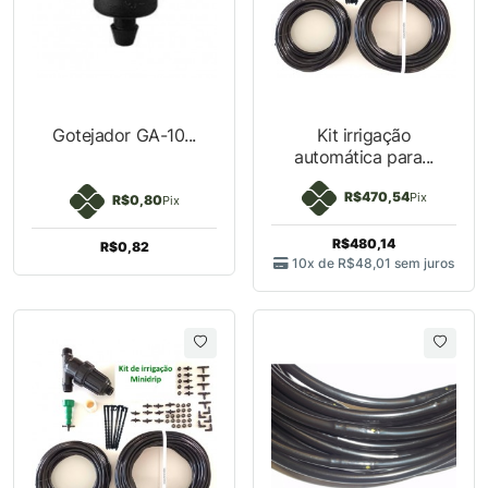
Gotejador GA-10...
Kit irrigação
automática para...
R$470,54
Pix
R$0,80
Pix
R$480,14
R$0,82
10x de
R$48,01
sem
juros