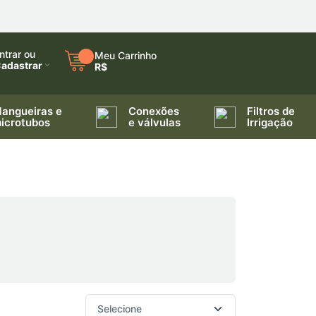
ntrar ou
Meu Carrinho
adastrar
R$
angueiras e
Conexões
Filtros de
icrotubos
e válvulas
Irrigação