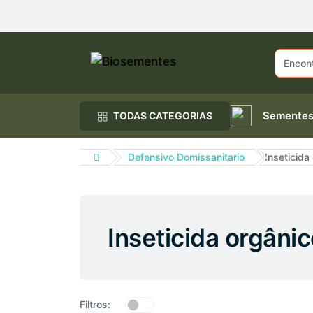
Semente
TODAS CATEGORIAS
Defensivo Domissanitario
Inseticida
Inseticida orgâni
Filtros: