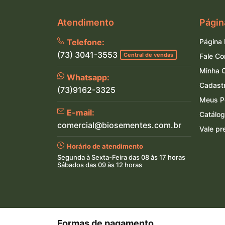
Atendimento
Págin
Telefone:
Página I
(73) 3041-3553
Central de vendas
Fale C
Minha 
Whatsapp:
Cadast
(73)9162-3325
Meus P
E-mail:
Catálog
comercial@biosementes.com.br
Vale pr
Horário de atendimento
Segunda à Sexta-Feira das 08 às 17 horas
Sábados das 09 às 12 horas
Formas de pagamento