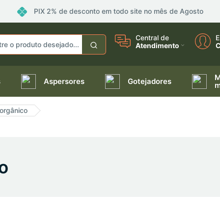
PIX 2% de desconto em todo site no mês de Agosto
Central de
E
Atendimento
C
M
s
Aspersores
Gotejadores
m
 orgânico
co