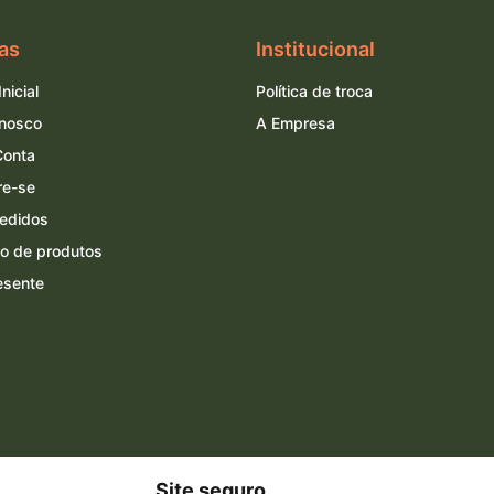
as
Institucional
nicial
Política de troca
onosco
A Empresa
Conta
re-se
edidos
o de produtos
esente
Site seguro