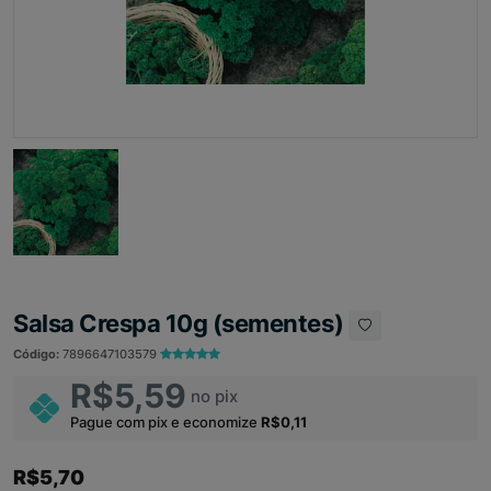
Salsa Crespa 10g (sementes)
Código:
7896647103579
R$5,59
no pix
Pague com pix e economize
R$0,11
R$5,70