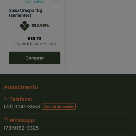
Salsa Crespa 10g
(sementes)
R$5,59
Pix
R$5,70
5x de
R$1,14
sem juros
Comprar
Atendimento
Telefone:
(73) 3041-3553
Central de vendas
Whatsapp:
(73)9162-3325