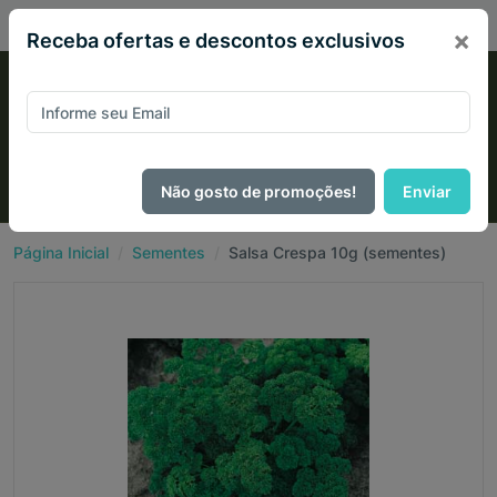
PIX 2% de desconto em todo site no mês de Agosto
×
Receba ofertas e descontos exclusivos
Não gosto de promoções!
Enviar
Página Inicial
Sementes
Salsa Crespa 10g (sementes)