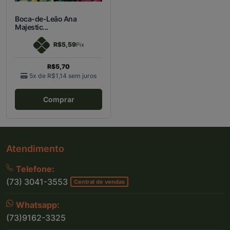
Boca-de-Leão Ana
Majestic...
R$5,59
Pix
R$5,70
5x de
R$1,14
sem juros
Comprar
Atendimento
Telefone:
(73) 3041-3553
Central de vendas
Whatsapp:
(73)9162-3325