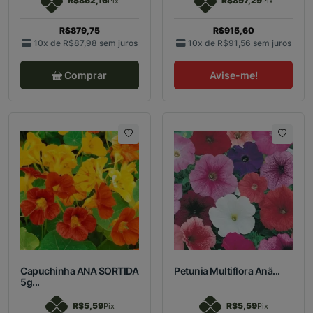
R$862,16
R$897,29
Pix
Pix
R$879,75
R$915,60
10x de
R$87,98
sem juros
10x de
R$91,56
sem juros
Comprar
Avise-me!
Capuchinha ANA SORTIDA
Petunia Multiflora Anã...
5g...
R$5,59
R$5,59
Pix
Pix