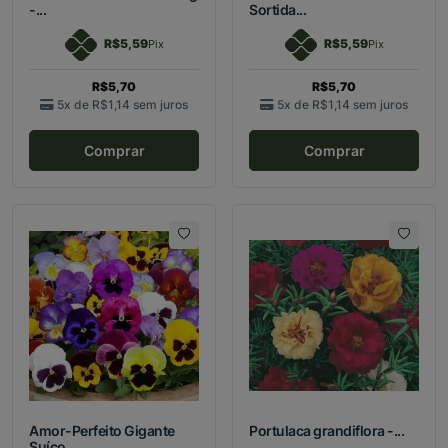
-...
Sortida...
R$5,59
R$5,59
Pix
Pix
R$5,70
R$5,70
5x de
R$1,14
sem juros
5x de
R$1,14
sem juros
Comprar
Comprar
Amor-Perfeito Gigante
Portulaca grandiflora -...
Suíço...