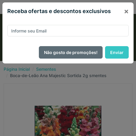
PIX 2% de desconto em todo site no mês de Agosto
×
Receba ofertas e descontos exclusivos
Não gosto de promoções!
Enviar
Página Inicial
Sementes
Boca-de-Leão Ana Majestic Sortida 2g smentes