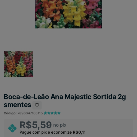
Boca-de-Leão Ana Majestic Sortida 2g
smentes
Código:
7896647105115
R$5,59
no pix
Pague com pix e economize
R$0,11