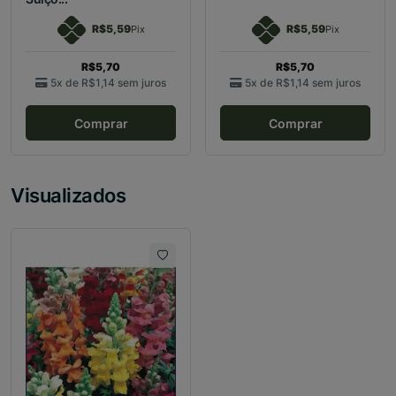
R$5,59
R$5,59
Pix
Pix
R$5,70
R$5,70
5x de
R$1,14
sem juros
5x de
R$1,14
sem juros
Comprar
Comprar
Visualizados