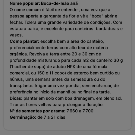
Nome popular: Boca-de-leão anã
O nome comum é fácil de entender, uma vez que a
pessoa aperta a garganta da flor e vê a "boca" abrir e
fechar. Tolera uma grande variedade de condições. Com
estatura baixa, é excelente para canteiros, bordaduras e
vasos.
Como plantar:
escolha bem a área do canteiro,
preferencialmente terras com alto teor de matéria
orgânica. Revolva a terra entre 20 e 30 cm de
profundidade misturando para cada m2 de canteiro 30 g
(1 colher de sopa) de adubo NPK de uma fórmula
comercial, ou 150 g (1 copo) de esterco bem curtido ou
húmus, uma semana antes da semeadura ou do
transplante. Irrigar uma vez por dia, sem encharcar, de
preferência no início da manhã ou no final da tarde.
Dicas:
plantar em solo com boa drenagem, em pleno sol.
Tirar as flores velhas para prolongar a floração.
Nº de sementes por grama:
7.660 a 7.700
Germinação:
de 7 a 21 dias