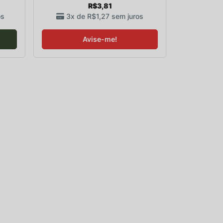
R$3,81
os
3x de
R$1,27
sem juros
Avise-me!