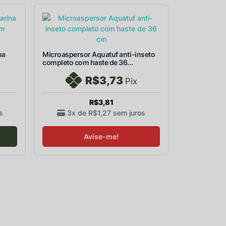
na
Microaspersor Aquatuf anti-inseto
completo com haste de 36...
R$3,73
Pix
R$3,81
s
3x de
R$1,27
sem juros
Avise-me!