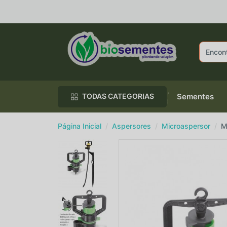
R
Sementes
TODAS CATEGORIAS
Página Inicial
Aspersores
Microaspersor
M