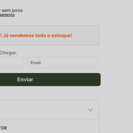
0
sem juros
agamento
! Já vendemos todo o estoque!
Chegar.
Enviar
TOR