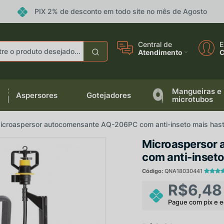
PIX 2% de desconto em todo site no mês de Agosto
eceba ofertas e descontos exclusivos
Central de
E
Atendimento
C
Mangueiras e
Aspersores
Gotejadores
Não gosto de promoções!
Enviar
microtubos
icroaspersor autocomensante AQ-206PC com anti-inseto mais hast
Microaspersor
com anti-inseto
Código:
QNA18030441
R$6,48
Pague com pix e 