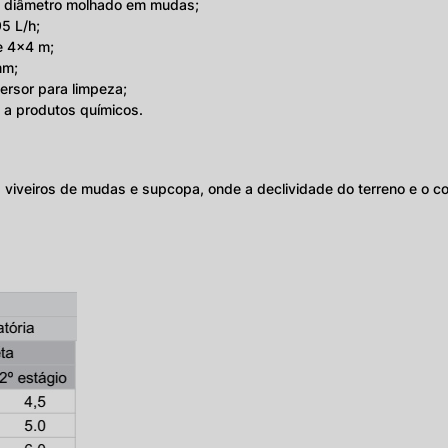
 do diâmetro molhado em mudas;
95 L/h;
e 4x4 m;
mm;
persor para limpeza;
e a produtos químicos.
, viveiros de mudas e supcopa, onde a declividade do terreno e o c