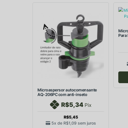
Micro
Para 
Microaspersor autocomensante
AQ-206PC com anti-inseto
R$5,34
Pix
R$5,45
5x de
R$1,09
sem juros