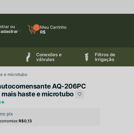
×
ntrar ou
Meu Carrinho
adastrar
R$
Conexões e
Filtros de
válvulas
Irrigação
e e microtubo
 autocomensante AQ-206PC
 mais haste e microtubo
no pix
economize
R$0,13