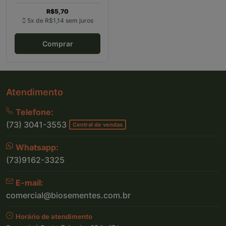
R$5,70
5x de
R$1,14
sem juros
Comprar
Atendimento
Telefone:
(73) 3041-3553
Central de vendas
Whatsapp:
(73)9162-3325
E-mail:
comercial@biosementes.com.br
Horário de atendimento